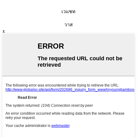
เวแชท
วาส
x